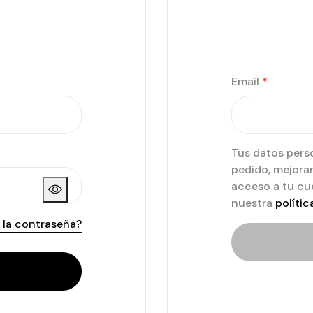
Email
*
Tus datos perso
pedido, mejorar
acceso a tu cu
nuestra
polític
 la contraseña?