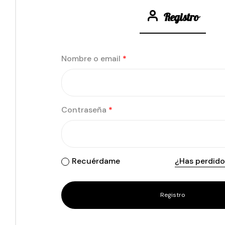
Registro
Nombre o email
*
Contraseña
*
Recuérdame
¿Has perdido