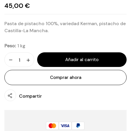
45,00
€
Pasta de pistacho 100%, variedad Kerman, pistacho de
Castilla-La Mancha.
Peso:
1 kg
Añadir al carrito
Comprar ahora
Compartir